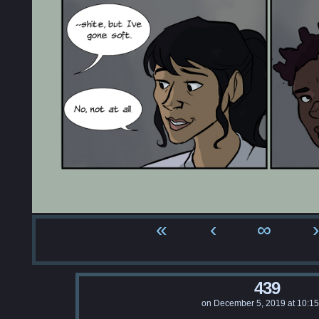
«
‹
∞
›
439
on
December 5, 2019
at
10:1